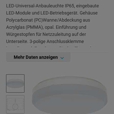
LED-Universal-Anbauleuchte IP65, eingebaute
LED-Module und LED-Betriebsgerät. Gehäuse
Polycarbonat (PC)Wanne/Abdeckung aus
Acrylglas (PMMA), opal. Einführung und
Würgestopfen für Netzzuleitung auf der
Unterseite. 3-polige Anschlussklemme
innenliegend. Zugelassen für den Einsatz in
Innenbereichen oder überdachte Außenbereiche,
Mehr Daten anzeigen
für Decken- und Wandmontage (siehe
Montageanleitung).