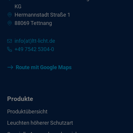
Anschlussleistung max.
9 W
KG
Hermannstadt Straße 1
Anzahl Leuchten an
37 Stück
Sicherungsautomat B16
88069 Tettnang
Powerfaktor
0,85
info(at)ltt-licht.de
Schutzklasse2
SK I
+49 7542 5304-0
Lichtausbeute
111 lm/W
Leuchtenlichtstrom max.
1000 lm
Route mit Google Maps
Farbcode Lichtfarbe
830
Farbtemperatur max.
3000 K
Produkte
Farbwiedergabeindex Ra
Ra > 80
Produktübersicht
Farbtoleranz (MacAdam)
3
Leuchten höherer Schutzart
Flickerwert (Ripple)
<= 5%